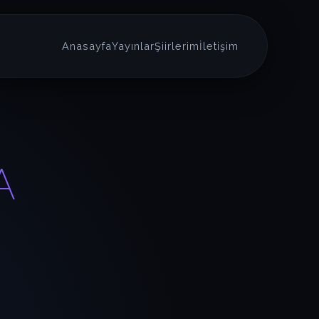
Anasayfa
Yayınlar
Şiirlerim
İletişim
A