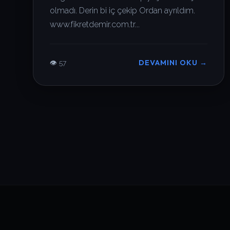
olmadı. Derin bi iç çekip Ordan ayrıldım.
www.fikretdemir.com.tr...
DEVAMINI OKU →
👁 57